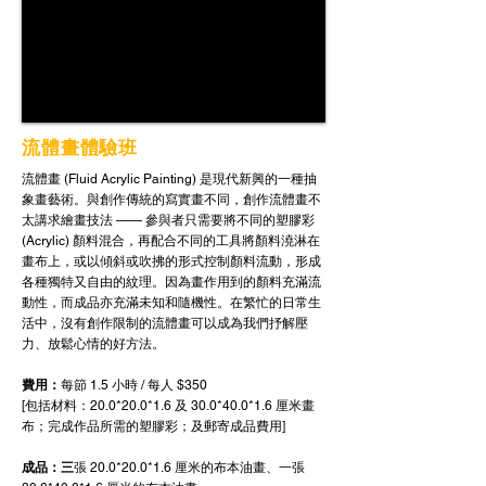
流體畫體驗班
流體畫 (Fluid Acrylic Painting) 是現代新興的一種抽
象畫藝術。與創作傳統的寫實畫不同，創作流體畫不
太講求繪畫技法 —— 參與者只需要將不同的塑膠彩
(Acrylic) 顏料混合，再配合不同的工具將顏料澆淋在
畫布上，或以傾斜或吹拂的形式控制顏料流動，形成
各種獨特又自由的紋理。因為畫作用到的顏料充滿流
動性，而成品亦充滿未知和隨機性。在繁忙的日常生
活中，沒有創作限制的流體畫可以成為我們抒解壓
力、放鬆心情的好方法。
費用：
每節 1.5 小時 / 每人 $350
[包括材料：20.0*20.0*1.6 及 30.0*40.0*1.6 厘米畫
布；完成作品所需的塑膠彩；及郵寄成品費用]
成品：三
張 20.0*20.0*1.6 厘米的布本油畫、一張