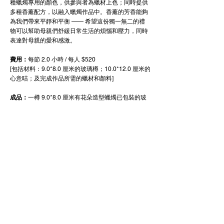
種蠟燭專用的顏色，供參與者為蠟材上色；同時提供
多種香薰配方，以融入蠟燭作品中。香薰的芳香能夠
為我們帶來平靜和平衡 —— 希望這份獨一無二的禮
物可以幫助母親們舒緩日常生活的煩惱和壓力，同時
表達對母親的愛和感激。
費用：
每節 2.0 小時 / 每人 $520
[包括材料：9.0*8.0 厘米的玻璃樽；10.0*12.0 厘米的
心意咭；及完成作品所需的蠟材和顏料]
成品：
一樽 9.0*8.0 厘米有花朵造型蠟燭已包裝的玻
璃彩沙畫；一張 10.0*12.0 厘米的心意咭及一個透明
包裝盒