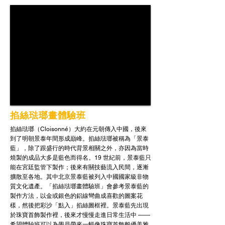
掐絲琺瑯畫體驗班
掐絲琺瑯（Cloisonné）大約在元朝傳入中國，後來
到了明朝景泰年間形成巔峰。掐絲琺瑯被稱為「景泰
藍」，除了跟盛行的時代背景相關之外，亦因為當時
燒製的成品大多是藍色而得名。19 世紀前，景泰藍只
能在宮廷監管下製作；後來有關技藝流入民間，逐漸
擴散至各地。其中北京景泰藍被列入中國國家級非物
質文化遺產。「掐絲琺瑯畫體驗班」會參考景泰藍的
製作方法，以金或銀色的鋁線彎曲成喜歡的圖案花
樣，然後把彩沙「點入」掐絲圖框裡。景泰藍先出現
於珠寶首飾製作裡，後來才慢慢走進日常生活中 ——
希望體驗班可以為學員帶來一幅像珠寶首飾般優美雅