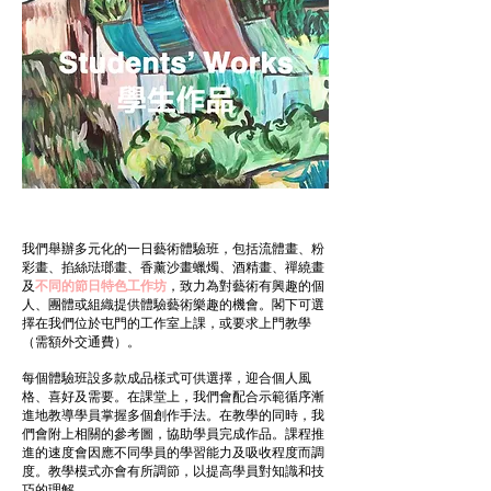
我們舉辦多元化的一日藝術體驗班，包括流體畫、粉
彩畫、掐絲琺瑯畫、香薰沙畫蠟燭、酒精畫、禪繞畫
及
不同的節日特色工作坊
，致力為對藝術有興趣的個
人、團體或組織提供體驗藝術樂趣的機會。閣下可選
擇在我們位於屯門的工作室上課，或要求上門教學
（需額外交通費）。
每個體驗班設多款成品樣式可供選擇，
迎合個人風
格、喜好及需要。在課堂上，我們會配合示範循序漸
進地教導學員掌握多個創作手法。在教學的同時，我
們會附上相關的參考圖，協助學員完成作品。課程推
進的速度會因應不同學員的學習能力及吸收程度而調
度。教學模式亦會有所調節，以提高學員對知識和技
巧的理解。