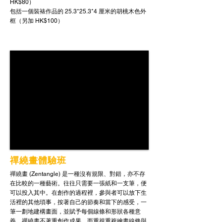
HK$80）
包括一個裝裱作品的
25.3
*
25.3
*
4
厘米的胡桃木色外
框（另加 HK$100）
禪繞畫體驗班
禪繞畫 (Zentangle) 是一種沒有規限、對錯，亦不存
在比較的一種藝術。往往只需要一張紙和一支筆，便
可以投入其中。在創作的過程裡，參與者可以放下生
活裡的其他瑣事，按著自己的節奏和當下的感受，一
筆一劃地建構畫面，並賦予每個線條和形狀各種意
義。禪繞畫不著重創作成果，而重視重複繪畫線條與