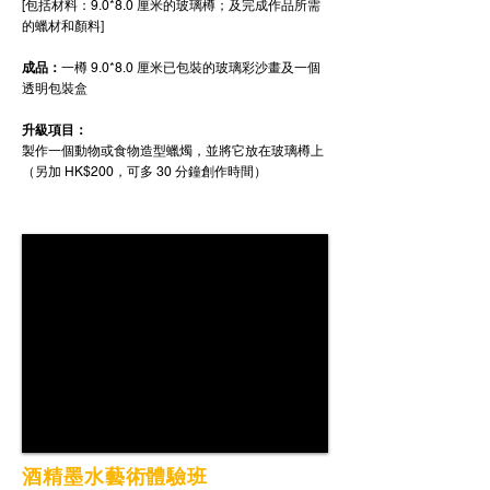
[包括材料：9.0*8.0 厘米的玻璃樽；及完成作品所需
的蠟材和顏料]
成品：
一樽 9.0*8.0 厘米已包裝的玻璃彩沙畫及一個
透明包裝盒
升級項目
：
製作一個動物或食物造型蠟燭，並將它放在玻璃樽上
（另加 HK$200，可多 30 分鐘創作時間）
酒精墨水藝術體驗班