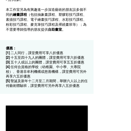
本工作室另為有興趣進一步深造藝術的朋友設多個不
同的
繪畫課程
（包括抽象畫課程、塑膠彩技巧課程、
素描技巧課程、電子繪畫技巧課程、水彩技巧課程、
粉彩技巧課程、麥克筆技巧課程及
禪繞畫班等）；為
不需要導師指導的朋友提供
自助畫室
。
優惠：
[1]
二人同行，
課堂費用
可享八折優惠
[2]
十五至四十九人的團體，
課堂費用
可享六折優惠
[3]
五十人或以上的團體，
課堂費用
可享五五折優惠
[4]
任何合資格的學校（幼稚園、中小學、大專院
校）、香港非牟利機構或慈善機構，
課堂費用
可另外
再享六五折優惠
[5]
聖誕及新年十二月至二月期間，舉辦六人以上的任
何藝術體驗班，課堂費用可另外再享八五折優惠