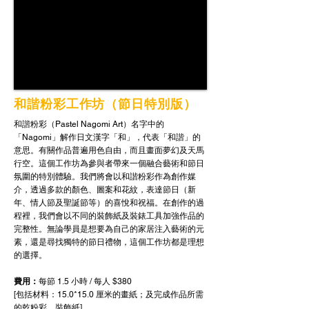
和諧粉彩工作坊（節日特別版）
和諧粉彩（Pastel Nagomi Art）名字中的
「Nagomi」解作日文漢字「和」，代表「和諧」的
意思。有關作品普遍用色自由，而且畫面夢幻及天馬
行空。這個工作坊為參與者帶來一個融合藝術和節日
氛圍的特別體驗。我們將會以和諧粉彩作為創作媒
介，透過多款的顏色、圖案和花紋，表達節日（新
年、情人節及聖誕節等）的喜悅和祝福。在創作的過
程裡，我們會以不同的裝飾紙及裝錶工具加強作品的
完整性。無論學員是想要為自己的家居注入藝術的元
素，還是尋找獨特的節日禮物，這個工作坊都是理想
的選擇。
費用：
每節 1.5 小時 / 每人 $380
[包括材料：15.0*15.0 厘米的畫紙；及完成作品所需
的乾粉彩、裝飾紙]