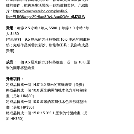
緻的畫作，能夠為生活帶來一點精緻和美好。介紹影
片：
https://www.youtube.com/playlist?
list=PL5G8wgssZ0Hlao8DzUAao0OVv_rjMZ0LW
費用：
每節 2.5 小時 / 每人 $580 | 每節 1.0 小時 / 每
人 $480
[包括材料：9.5 厘米的方形杯墊或 10.0 厘米的圓形杯
墊；完成作品所需的彩沙、樹脂和工具；及郵寄成品
費用]
成品：
一個 9.5 厘米的方形杯墊繪畫，或一個 10.0 厘
米的圓形杯墊繪畫
升級項目
：
將成品轉成一個 14.0*5.0 厘米的書籤繪畫（免費）
將成品轉成一個 10.0 厘米的黑胡桃木色方形杯墊繪
畫（另加 HK$30）
將成品轉成一個 10.0 厘米的黑胡桃木色圓形杯墊繪
畫（另加 HK$30）
將成品轉成一個 15.0*15.0*2.1 厘米的竹盤繪畫（另
加 HK$50）