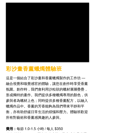
彩沙畫香薰蠟燭體驗班
這是一個結合了彩沙畫和香薰蠟燭製作的工作坊 —
融合視覺和嗅覺感官的體驗，讓您在創作時享受香薰
氛圍。創作時，我們會利用沙粒狀的蠟材層層疊疊，
形成獨特的畫作。我們提供多種蠟燭專用的顏色，供
參與者為蠟材上色；同時提供多種香薰配方，以融入
蠟燭作品中。香薰的芳香能夠為我們帶來平靜和平
衡，亦有助舒緩日常生活的煩惱和壓力。體驗班歡迎
所有對藝術和香薰感興趣的人參與。
費用：
每節 1.0-1.5 小時 / 每人 $350