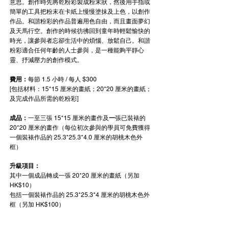
意思。創作時先將乾粉彩製成粉末狀，然後用手指或
簡單的工具把粉末在卡紙上慢慢塗抹及上色，以創作
作品。和諧粉彩的作品普遍用色自由，而且畫面夢幻
及天馬行空。創作的時候彷彿回到童年時輕鬆愉快的
時光，讓參與者忘卻生活中的煩惱、放鬆自己。和諧
粉彩適合任何年齡的人士參與，是一種能夠平靜心
靈、抒減壓力的創作模式。
費用：
每節 1.5 小時 / 每人 $300
[包括材料：15*15 厘米的畫紙；20*20 厘米的畫紙；
及完成作品所需的乾粉彩]
成品：
一至三張 15*15 厘米的畫作及
一
張已裝裱的
20*20 厘米的畫作（每位初次參與的學員可免費獲得
一個裝裱作品的
25.3*25.3*4.0
厘米的胡桃木色外
框）
升級項目
：
其中一個​成品轉成一張 20*20 厘米的畫紙（另加
HK$10）
包括一個裝裱作品的
25.3
*
25.3
*
4
厘米的胡桃木色外
框（另加 HK$100）