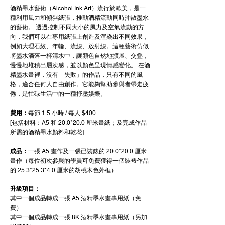
酒精墨水藝術（Alcohol Ink Art）流行於歐美，是一
種利用風力和傾斜紙張，推動酒精流動同時沖散墨水
的藝術。 透過控制不同大小的風力及空氣流動的方
向，我們可以在專用紙張上創造及渲染出不同效果，
例如大理石紋、年輪、流線、放射線。這種藝術仿似
將墨水滴落一杯清水中，讓顏色自然地擴展、交疊，
慢慢地堆積出層次感，並以顏色呈現情感變化。 在酒
精墨水畫裡，沒有「失敗」的作品，只有不同的風
格，適合任何人自由創作。它能夠幫助參與者帶走疲
倦，是忙碌生活中的一種抒壓娛樂。
費用：
每節 1.5 小時 / 每人 $400
[包括材料：A5 和 20.0*20.0 厘米畫紙；及完成作品
所需的
酒精墨水
顏料和乾花]
成品：
一張 A5 畫作及一張已裝錶的 20.0*20.0 厘米
畫作（每位初次參與的學員可免費獲得一個裝裱作品
的
25.3
*
25.3
*
4.0
厘米的胡桃木色外框）
升級項目
：
其中一個​成品轉成一張 A5 酒精墨水畫專用紙（免
費）
其中一個​成品轉成一張 8K 酒精墨水畫專用紙（另加