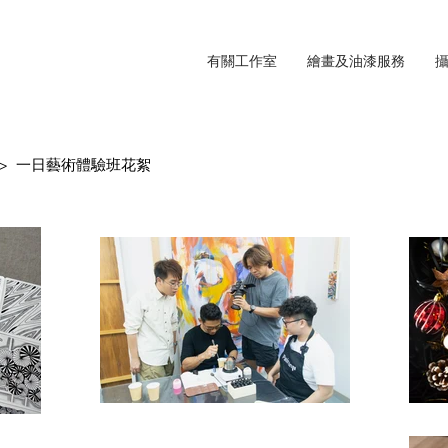
有關工作室
繪畫及油漆服務
漆服務 > 一日藝術體驗班
花絮